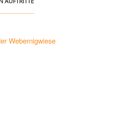
N AUFTRITTE
 der Webernigwiese