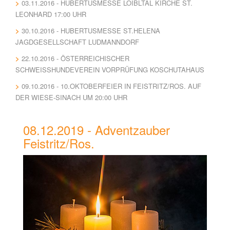
03.11.2016 - HUBERTUSMESSE LOIBLTAL KIRCHE ST.
LEONHARD 17:00 UHR
30.10.2016 - HUBERTUSMESSE ST.HELENA
JAGDGESELLSCHAFT LUDMANNDORF
22.10.2016 - ÖSTERREICHISCHER
SCHWEISSHUNDEVEREIN VORPRÜFUNG KOSCHUTAHAUS
09.10.2016 - 10.OKTOBERFEIER IN FEISTRITZ/ROS. AUF
DER WIESE-SINACH UM 20:00 UHR
08.12.2019 - Adventzauber
Feistritz/Ros.