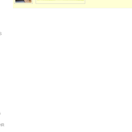
S
G
HR