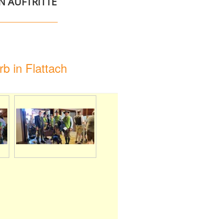
N AUFTRITTE
b in Flattach