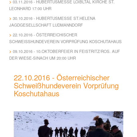
03.11.2016 - HUBERTUSMESSE LOIBLTAL KIRCHE ST.
LEONHARD 17:00 UHR
30.10.2016 - HUBERTUSMESSE ST.HELENA
JAGDGESELLSCHAFT LUDMANNDORF
22.10.2016 - ÖSTERREICHISCHER
SCHWEISSHUNDEVEREIN VORPRÜFUNG KOSCHUTAHAUS
09.10.2016 - 10.OKTOBERFEIER IN FEISTRITZ/ROS. AUF
DER WIESE-SINACH UM 20:00 UHR
22.10.2016 - Österreichischer
Schweißhundeverein Vorprüfung
Koschutahaus